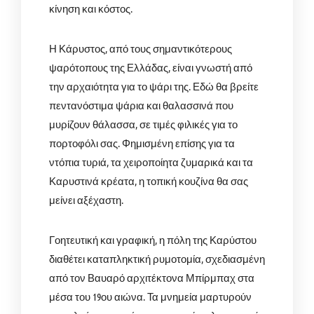
κίνηση και κόστος.
Η Κάρυστος, από τους σημαντικότερους
ψαρότοπους της Ελλάδας, είναι γνωστή από
την αρχαιότητα για το ψάρι της. Εδώ θα βρείτε
πεντανόστιμα ψάρια και θαλασσινά που
μυρίζουν θάλασσα, σε τιμές φιλικές για το
πορτοφόλι σας. Φημισμένη επίσης για τα
ντόπια τυριά, τα χειροποίητα ζυμαρικά και τα
Καρυστινά κρέατα, η τοπική κουζίνα θα σας
μείνει αξέχαστη.
Γοητευτική και γραφική, η πόλη της Καρύστου
διαθέτει καταπληκτική ρυμοτομία, σχεδιασμένη
από τον Βαυαρό αρχιτέκτονα Μπίρμπαχ στα
μέσα του 19ου αιώνα. Τα μνημεία μαρτυρούν