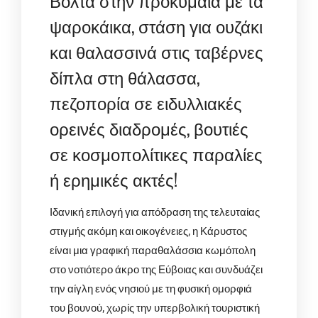
Βόλτα στην προκυμαία με τα
ψαροκάικα, στάση για ουζάκι
και θαλασσινά στις ταβέρνες
δίπλα στη θάλασσα,
πεζοπορία σε ειδυλλιακές
ορεινές διαδρομές, βουτιές
σε κοσμοπολίτικες παραλίες
ή ερημικές ακτές!
Ιδανική επιλογή για απόδραση της τελευταίας
στιγμής ακόμη και οικογένειες, η Κάρυστος
είναι μια γραφική παραθαλάσσια κωμόπολη
στο νοτιότερο άκρο της Εύβοιας και συνδυάζει
την αίγλη ενός νησιού με τη φυσική ομορφιά
του βουνού, χωρίς την υπερβολική τουριστική